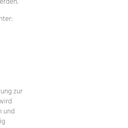
erden.
nter:
rung zur
 wird
n und
ig