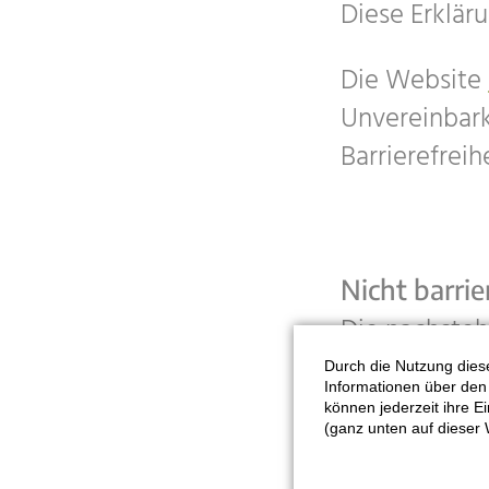
Diese Erkläru
Die Website
Unvereinbar
Barrierefrei
Nicht barrie
Die nachsteh
Gründen nicht
Durch die Nutzung diese
Informationen über den 
können jederzeit ihre E
Die PDFs
(ganz unten auf dieser 
Herunter