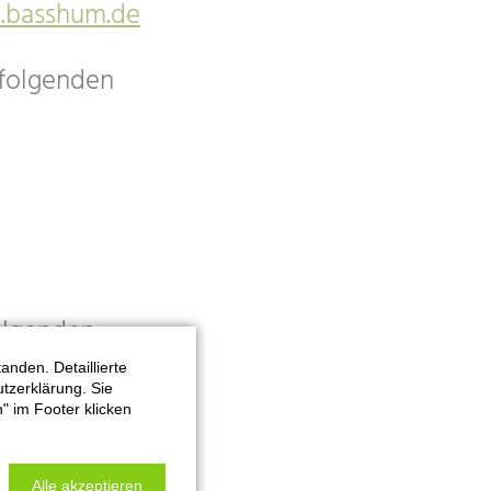
.basshum.de
 folgenden
olgenden
nden. Detaillierte
tzerklärung. Sie
" im Footer klicken
um
rierefrei.
Alle akzeptieren