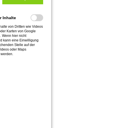
müht, diese
 barrierefei
r Inhalte
halte von Dritten wie Videos
der Karten von Google
. Wenn hier nicht
d kann eine Einwilligung
chenden Stelle auf der
Videos oder Maps
werden.
ontaktieren