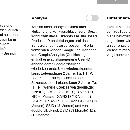
eingestellten PDF-Dateien sind wir be
frei zu erstellen und ältere PDF-Dateien
Analyse
Drittanbiete
ices und
eichen
Wir sammeln anonyme Daten über
Hiermit sind In
nschließlich
Nutzung und Funktionalität unserer Seite.
von YouTube o
ntinuität und
Wir nutzen diese Erkenntnisse, um unsere
Maps betroffen
ption kann
Produkte, Dienstleistungen und das
zugestimmt wir
okies:
Benutzererlebnis zu verbessern. Hierfür
an der entspre
he),
verwenden wir den Google Tag Manager
Webseite mit 
n (Session)
und Google Analytics (Cookies: _ga:
vorgenommen 
nd Kontakt
enthält eine zufallsgenerierte User-ID
anhand derer Google Analytics
 Barrieren auf unserer Website auffallen, k
wiederkehrende User wiedererkennen
kann, Lebensdauer 2 Jahre, Typ HTTP;
:
_ga_*: dient zur Speicherung des
Sitzungsstatus, Lebensdauer 2 Jahre, Typ
HTTP). Weitere Cookies von google.de:
APISID (13 Monate), HSID (13 Monate),
41) 801177
NID (6 Monate), SAPISID (13 Monate),
SEARCH_SAMESITE (6 Monate), SID (13
sse:
info@basshum.de
Monate), SSID (13 Monate) und von
double-clkick.net: DSID (13 Monate), IDE
(13 Monate)