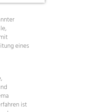
annter
le,
mit
itung eines
,
und
hema
rfahren ist