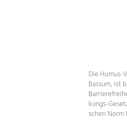
Die Humus-V
Bassum, ist be
Bar­rie­re­frei
kungs-Gesetz 
schen Norm EN 