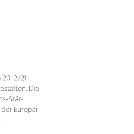
20, 27211
estal­ten. Die
its-Stär­
 der Euro­päi­
.