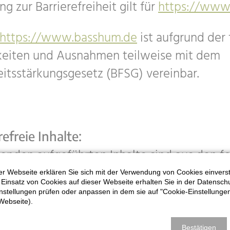
ng zur Barrierefreiheit gilt für
https://www
https://www.basshum.de
ist aufgrund der
keiten und Ausnahmen teilweise mit dem
heitsstärkungsgesetz (BFSG) vereinbar.
refreie Inhalte:
enden aufgeführten Inhalte sind aus den f
 barrierefrei:
r Webseite erklären Sie sich mit der Verwendung von Cookies einversta
Einsatz von Cookies auf dieser Webseite erhalten Sie in der Datenschu
instellungen prüfen oder anpassen in dem sie auf "Cookie-Einstellungen
 die über die Webseite erstellt und z
Webseite).
laden angeboten werden, sind nicht bar
Bestätigen