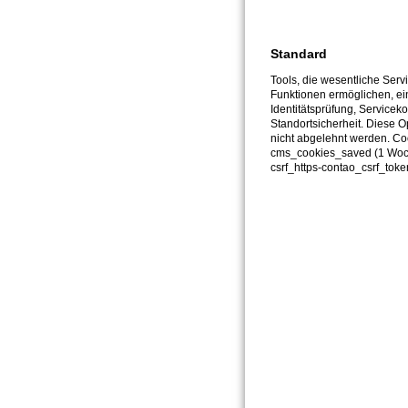
Bei neu 
barriere
Standard
Tools, die wesentliche Serv
nachzur
Funktionen ermöglichen, ei
Identitätsprüfung, Serviceko
Standortsicherheit. Diese O
nicht abgelehnt werden. Co
cms_cookies_saved (1 Woc
csrf_https-contao_csrf_toke
Feedback u
Sollten Ihnen
Sie uns bitte
Telefon:
(042
E-Mail-Adre