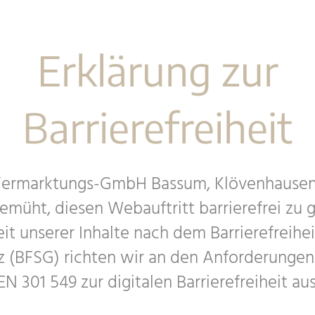
Erklärung zur
Barrierefreiheit
ermarktungs-GmbH Bassum, Klövenhausen 
müht, die­sen Web­auf­tritt bar­rie­re­frei zu g
­heit unse­rer Inhalte nach dem Bar­rie­re­frei­he
(BFSG) rich­ten wir an den Anfor­de­run­gen
301 549 zur digi­ta­len Bar­rie­re­frei­heit aus