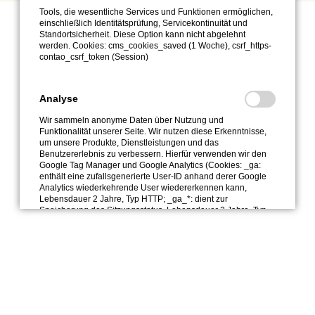
Tools, die wesentliche Services und Funktionen ermöglichen,
einschließlich Identitätsprüfung, Servicekontinuität und
Standortsicherheit. Diese Option kann nicht abgelehnt
werden. Cookies: cms_cookies_saved (1 Woche), csrf_https-
contao_csrf_token (Session)
Analyse
Wir sammeln anonyme Daten über Nutzung und
Funktionalität unserer Seite. Wir nutzen diese Erkenntnisse,
um unsere Produkte, Dienstleistungen und das
Benutzererlebnis zu verbessern. Hierfür verwenden wir den
Google Tag Manager und Google Analytics (Cookies: _ga:
enthält eine zufallsgenerierte User-ID anhand derer Google
Analytics wiederkehrende User wiedererkennen kann,
Lebensdauer 2 Jahre, Typ HTTP; _ga_*: dient zur
Speicherung des Sitzungsstatus, Lebensdauer 2 Jahre, Typ
HTTP). Weitere Cookies von google.de: APISID (13 Monate),
HSID (13 Monate), NID (6 Monate), SAPISID (13 Monate),
SEARCH_SAMESITE (6 Monate), SID (13 Monate), SSID (13
Monate) und von double-clkick.net: DSID (13 Monate), IDE
(13 Monate)
Drittanbieter Inhalte