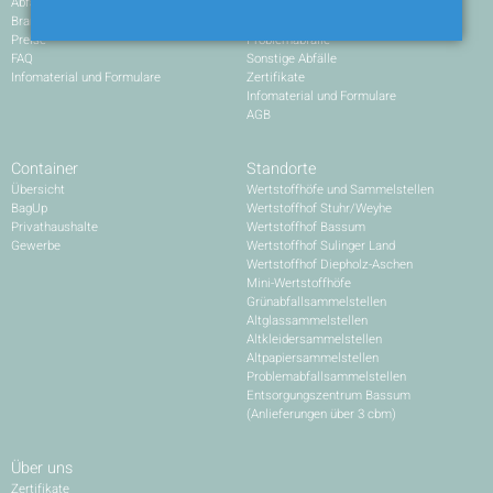
Abfälle vermeiden
Altholz
Brandgefahr: Batterien und Akkus
Wertstoffe
Preise
Problemabfälle
FAQ
Sonstige Abfälle
Infomaterial und Formulare
Zertifikate
Infomaterial und Formulare
AGB
Container
Standorte
Übersicht
Wertstoffhöfe und Sammelstellen
BagUp
Wertstoffhof Stuhr/Weyhe
Privathaushalte
Wertstoffhof Bassum
Gewerbe
Wertstoffhof Sulinger Land
Wertstoffhof Diepholz-Aschen
Mini-Wertstoffhöfe
Grünabfallsammelstellen
Altglassammelstellen
Altkleidersammelstellen
Altpapiersammelstellen
Problemabfallsammelstellen
Entsorgungszentrum Bassum
(Anlieferungen über 3 cbm)
Über uns
Zertifikate