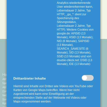
Analytics wiederkehrende
User wiedererkennen kann,
Lebensdauer 2 Jahre, Typ
HTTP; _ga_*: dient zur
Speicherung des
AbfallWirtschaftsGesellschaft mbH
Sitzungsstatus,
Klövenhausen 20
Lebensdauer 2 Jahre, Typ
27211 Bassum
HTTP). Weitere Cookies von
google.de: APISID (13
Monate), HSID (13 Monate),
NID (6 Monate), SAPISID
(13 Monate),
Kontakt
Impressum
Datenschutz
Rechtliches
SEARCH_SAMESITE (6
Erklärung zur Barrierefreiheit
Monate), SID (13 Monate),
SSID (13 Monate) und von
double-clkick.net: DSID (13
Monate), IDE (13 Monate)
Haushalte
Gewerbe
Drittanbieter Inhalte
Abfuhrkalender
Leistungen
Sperrabfall
Umleerbehälter
Hiermit sind Inhalte von Dritten wie Videos von YouTube oder
Abfallbehälter
Container
Karten von Google Maps betroffen. Wenn hier nicht
Container
Restabfälle
zugestimmt wird kann eine Einwilligung an der
Nebenkostenrechner
Mineralische Bauabfälle
entsprechenden Stelle auf der Webseite mit Videos oder
Sammeln und sortieren
Gemischte Bauabfälle
Maps vorgenommen werden.
Ratgeber
Grünabfälle