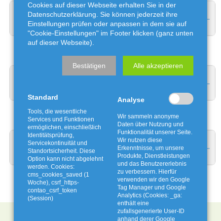
Cookies auf dieser Webseite erhalten Sie in der
Datenschutzerklärung. Sie können jederzeit ihre
Kalksandstein
Einstellungen prüfen oder anpassen in dem sie auf
"Cookie-Einstellungen" im Footer klicken (ganz unten
auf dieser Webseite).
Bestätigen
Alle akzeptieren
Brandschutt
Standard
Analyse
Tools, die wesentliche
Wir sammeln anonyme
Services und Funktionen
Daten über Nutzung und
ermöglichen, einschließlich
Funktionalität unserer Seite.
Identitätsprüfung,
Wir nutzen diese
Servicekontinuität und
Reiner Asphalt (bituminös)
Erkenntnisse, um unsere
Standortsicherheit. Diese
Produkte, Dienstleistungen
Option kann nicht abgelehnt
und das Benutzererlebnis
werden. Cookies:
zu verbessern. Hierfür
cms_cookies_saved (1
verwenden wir den Google
Woche), csrf_https-
Tag Manager und Google
contao_csrf_token
Analytics (Cookies: _ga:
(Session)
enthält eine
zufallsgenerierte User-ID
anhand derer Google